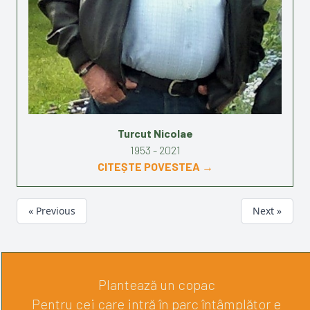
Turcut Nicolae
1953 - 2021
CITEȘTE POVESTEA →
« Previous
Next »
Plantează un copac
Pentru cei care intră în parc întâmplător e