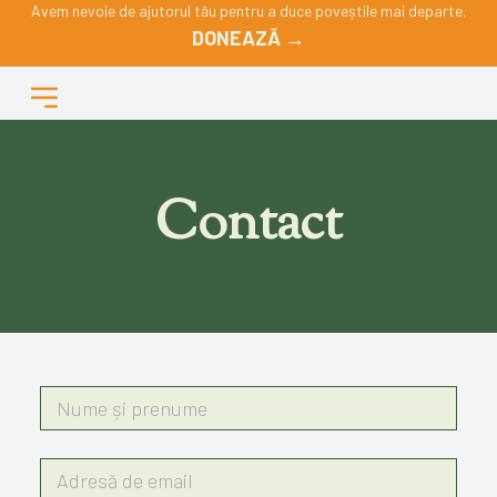
Avem nevoie de ajutorul tău pentru a duce poveștile mai departe.
DONEAZĂ →
Contact