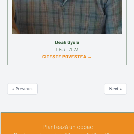
Deák Gyula
1943 - 2023
CITEȘTE POVESTEA →
« Previous
Next »
Plantează un copac