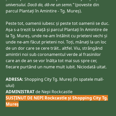
universului. Dacă da, dă-ne un semn.”
(poveste din
parcul Plantați în Amintire - Tg. Mureș).
Peste tot, oamenii iubesc și peste tot oamenii se duc.
Așa s-a trezit la viață și parcul Plantați în Amintire de
la Tg. Mureș, unde ne-am întâlnit cu prieteni vechi și
unde ne-am făcut prieteni noi. Toți, mânați la un loc
de un dor care se cere trăit.. altfel. Viu, strângând
amintiri noi sub coronamentul verde al frasinilor
care an de an se vor înălța tot mai sus spre cer,
fiecare purtând un nume mult iubit. Niciodată uitat.
ADRESA:
Shopping City Tg. Mureș (în spatele mall-
ului)
ADMINISTRAT
de Nepi Rockcastle
SUSȚINUT DE NEPI Rockcastle și Shopping City Tg.
Mureș