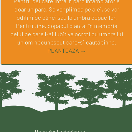
Pentru cei care intră în parc întâmplător e
doar un parc. Se vor plimba pe alei, se vor
odihni pe bănci sau la umbra copacilor.
Pentru tine, copacul plantat în memoria
celui pe care l-ai iubit va ocroti cu umbra lui
un om necunoscut care-și caută tihna.
PLANTEAZĂ →
Un proiect zidebine.ro