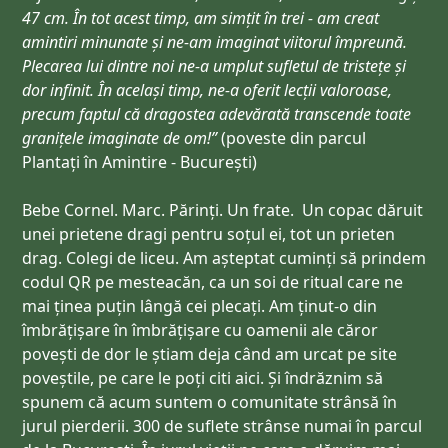
47 cm. În tot acest timp, am simțit în trei - am creat
amintiri minunate și ne-am imaginat viitorul împreună.
Plecarea lui dintre noi ne-a umplut sufletul de tristețe și
dor infinit. În același timp, ne-a oferit lecții valoroase,
precum faptul că dragostea adevărată transcende toate
granițele imaginate de om!”
(
poveste din parcul
Plantați în Amintire - București)
Bebe Cornel. Marc. Părinți. Un frate. Un copac dăruit
unei prietene dragi pentru soțul ei, tot un prieten
drag. Colegi de liceu. Am așteptat cuminți să prindem
codul QR pe mesteacăn, ca un soi de ritual care ne
mai ținea puțin lângă cei plecați. Am ținut-o din
îmbrățișare în îmbrățișare cu oamenii ale căror
povești de dor le știam deja când am urcat pe site
poveștile, pe care le poți citi
aici
. Și îndrăznim să
spunem că acum suntem o comunitate strânsă în
jurul pierderii. 300 de suflete strânse numai în parcul