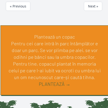
« Previous
Next »
Plantează un copac
Pentru cei care intră în parc întâmplător e
doar un parc. Se vor plimba pe alei, se vor
odihni pe bănci sau la umbra copacilor.
Pentru tine, copacul plantat în memoria
celui pe care l-ai iubit va ocroti cu umbra lui
un om necunoscut care-și caută tihna.
PLANTEAZĂ →