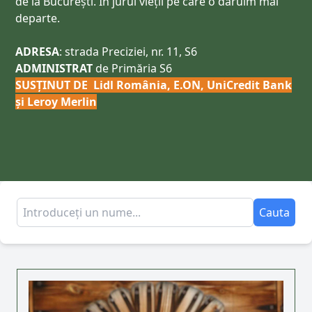
de la București. În jurul vieții pe care o dăruim mai
departe.
ADRESA
:
strada Preciziei, nr. 11, S6
ADMINISTRAT
de Primăria S6
SUSȚINUT DE Lidl România, E.ON, UniCredit Bank
și Leroy Merlin
Cauta