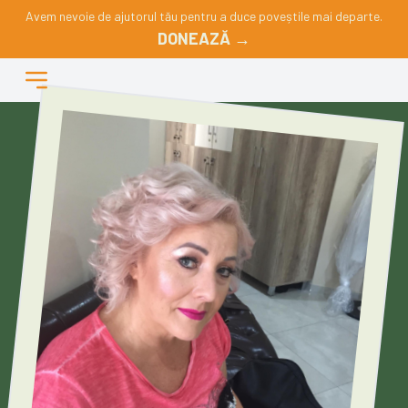
Avem nevoie de ajutorul tău pentru a duce poveștile mai departe.
DONEAZĂ →