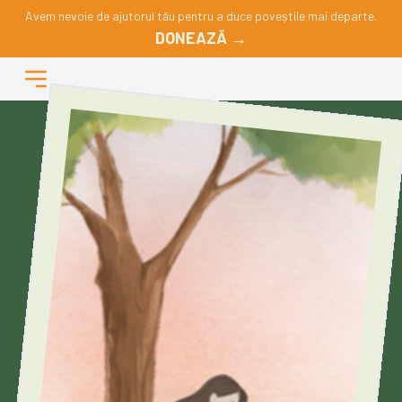
Avem nevoie de ajutorul tău pentru a duce poveștile mai departe.
DONEAZĂ →