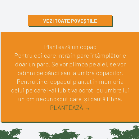
VEZI TOATE POVEȘTILE
Plantează un copac
Pentru cei care intră în parc întâmplător e
doar un parc. Se vor plimba pe alei, se vor
odihni pe bănci sau la umbra copacilor.
Pentru tine, copacul plantat în memoria
celui pe care l-ai iubit va ocroti cu umbra lui
un om necunoscut care-și caută tihna.
PLANTEAZĂ →