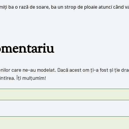
rimiți ba o rază de soare, ba un strop de ploaie atunci când va
omentariu
lor care ne-au modelat. Dacă acest om ți-a fost și ție drag,
ntirea. Îți mulțumim!