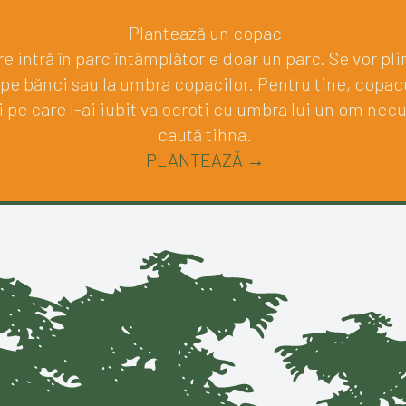
Plantează un copac
e intră în parc întâmplător e doar un parc. Se vor pli
 pe bănci sau la umbra copacilor. Pentru tine, copacu
pe care l-ai iubit va ocroti cu umbra lui un om nec
caută tihna.
PLANTEAZĂ →