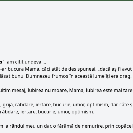
a
", am citit undeva ...
-ar bucura Mama, căci atât de des spuneai, „dacă aș fi avut c
e a lăsat bunul Dumnezeu frumos în această lume îți era drag.
ultim mesaj, Iubirea nu moare, Mama, Iubirea este mai tare
 grijă, răbdare, iertare, bucurie, umor, optimism, dar câte ș
, răbdare, iertare, bucurie, umor, optimism.
um la rândul meu un dar, o fărâmă de nemurire, prin copăcelul 