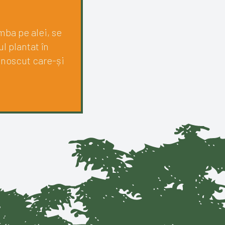
mba pe alei, se
l plantat în
unoscut care-și