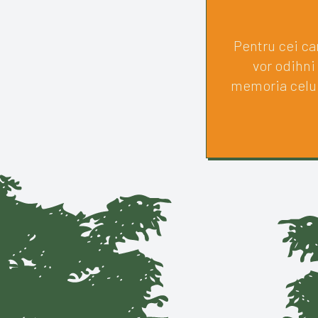
Pentru cei car
vor odihni
memoria celui 