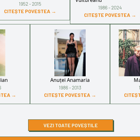
Vultureanu
1952 - 2015
1986 - 2024
CITEȘTE POVESTEA →
CITEȘTE POVESTEA →
lian
Anuței Anamaria
Ma
6
1986 - 2013
STEA →
CITEȘTE POVESTEA →
CITEȘ
VEZI TOATE POVEȘTILE