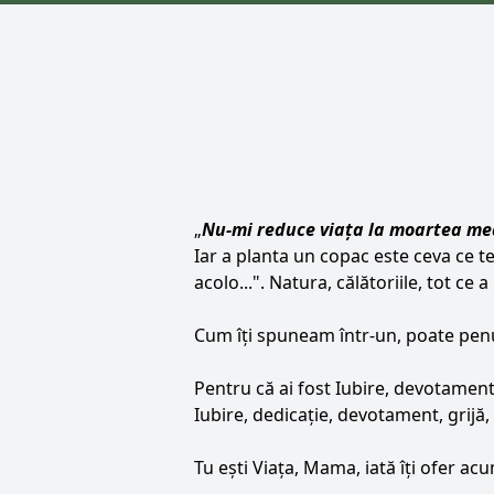
„
Nu-mi reduce viața la moartea me
Iar a planta un copac este ceva ce te
acolo...". Natura, călătoriile, tot c
Cum îți spuneam într-un, poate pen
Pentru că ai fost Iubire, devotament,
Iubire, dedicație, devotament, grijă
Tu ești Viața, Mama, iată îți ofer ac