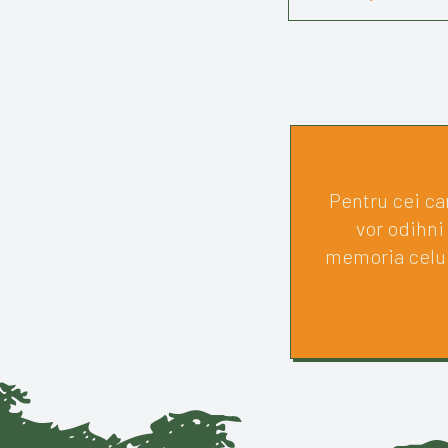
Pentru cei car
vor odihni
memoria celui 