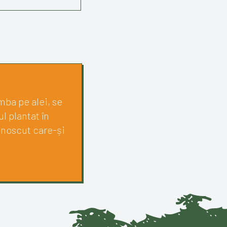
mba pe alei, se
l plantat în
unoscut care-și