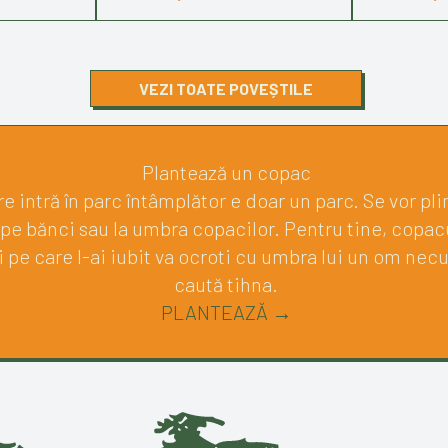
VEZI TOATE POVEȘTILE
Plantează un copac
e intră în parc întâmplător e doar un parc. Se vor pli
 pe bănci sau la umbra copacilor. Pentru tine, copacu
pe care l-ai iubit va ocroti cu umbra lui un om nec
caută tihna.
PLANTEAZĂ →