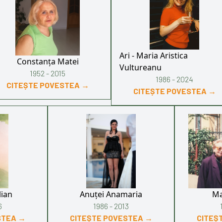
Ari - Maria Aristica
Constanța Matei
Vultureanu
1952 - 2015
1986 - 2024
CITEȘTE POVESTEA →
CITEȘTE POVESTEA →
lian
Anuței Anamaria
Ma
6
1986 - 2013
STEA →
CITEȘTE POVESTEA →
CITEȘ